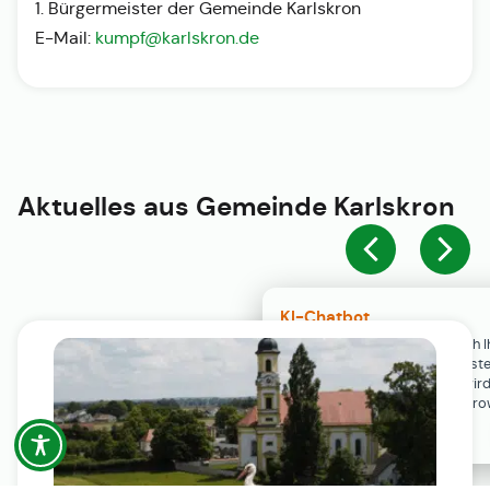
1. Bürgermeister der Gemeinde Karlskron
E-Mail:
kumpf@karlskron.de
Aktuelles aus
Gemeinde Karlskron
KI-Chatbot
Der KI-Chatbot steht erst nach I
Einwilligung in den Cookie-Einste
Verfügung. Der Chat-Verlauf wir
ausschließlich lokal in Ihrem Br
gespeichert.