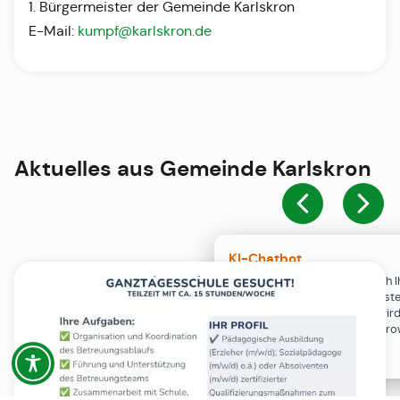
1. Bürgermeister der Gemeinde Karlskron
E-Mail:
kumpf@karlskron.de
Aktuelles aus
Gemeinde Karlskron
KI-Chatbot
Der KI-Chatbot steht erst nach I
Einwilligung in den Cookie-Einste
Verfügung. Der Chat-Verlauf wir
ausschließlich lokal in Ihrem Br
gespeichert.