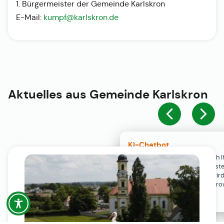
1. Bürgermeister der Gemeinde Karlskron
E-Mail:
kumpf@karlskron.de
Aktuelles aus
Gemeinde Karlskron
KI-Chatbot
Der KI-Chatbot steht erst nach I
Einwilligung in den Cookie-Einste
Verfügung. Der Chat-Verlauf wir
ausschließlich lokal in Ihrem Br
gespeichert.