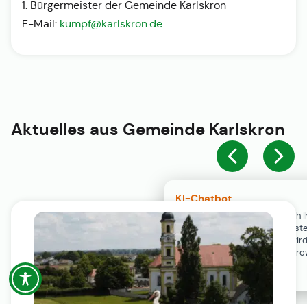
1. Bürgermeister der Gemeinde Karlskron
E-Mail:
kumpf@karlskron.de
Aktuelles aus
Gemeinde Karlskron
KI-Chatbot
Der KI-Chatbot steht erst nach I
Einwilligung in den Cookie-Einste
Verfügung. Der Chat-Verlauf wir
ausschließlich lokal in Ihrem Br
gespeichert.