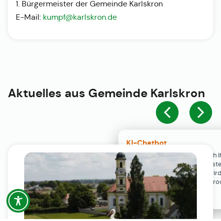
1. Bürgermeister der Gemeinde Karlskron
E-Mail:
kumpf@karlskron.de
Aktuelles aus
Gemeinde Karlskron
KI-Chatbot
Der KI-Chatbot steht erst nach I
Einwilligung in den Cookie-Einste
Verfügung. Der Chat-Verlauf wir
ausschließlich lokal in Ihrem Br
gespeichert.