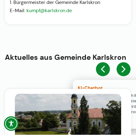
1. Bürgermeister der Gemeinde Karlskron
E-Mail:
kumpf@karlskron.de
Aktuelles aus
Gemeinde Karlskron
KI-Chatbot
Der KI-Chatbot steht erst nach I
Einwilligung in den Cookie-Einste
Verfügung. Der Chat-Verlauf wir
ausschließlich lokal in Ihrem Br
gespeichert.