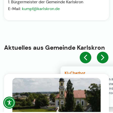
1. Bürgermeister der Gemeinde Karlskron
E-Mail:
kumpf@karlskron.de
Aktuelles aus
Gemeinde Karlskron
KI-Chatbot
Der KI-Chatbot steht erst nach I
Einwilligung in den Cookie-Einste
Verfügung. Der Chat-Verlauf wir
ausschließlich lokal in Ihrem Br
gespeichert.