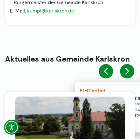
1. Bürgermeister der Gemeinde Karlskron
E-Mail:
kumpf@karlskron.de
Aktuelles aus
Gemeinde Karlskron
KI-Chatbot
Der KI-Chatbot steht erst nach I
Einwilligung in den Cookie-Einste
Verfügung. Der Chat-Verlauf wir
ausschließlich lokal in Ihrem Br
gespeichert.