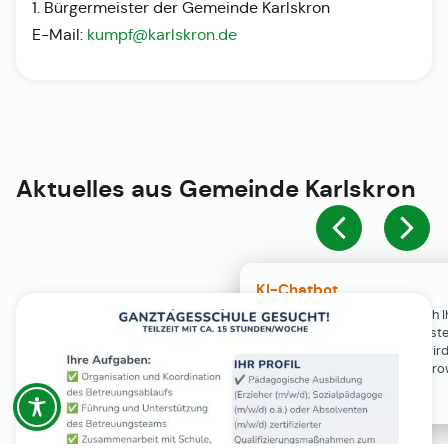
1. Bürgermeister der Gemeinde Karlskron
E-Mail:
kumpf@karlskron.de
Aktuelles aus
Gemeinde Karlskron
KI-Chatbot
Der KI-Chatbot steht erst nach I
Einwilligung in den Cookie-Einste
Verfügung. Der Chat-Verlauf wir
ausschließlich lokal in Ihrem Br
gespeichert.