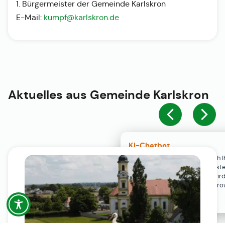
1. Bürgermeister der Gemeinde Karlskron
E-Mail:
kumpf@karlskron.de
Aktuelles aus
Gemeinde Karlskron
KI-Chatbot
Der KI-Chatbot steht erst nach I
Einwilligung in den Cookie-Einste
Verfügung. Der Chat-Verlauf wir
ausschließlich lokal in Ihrem Br
gespeichert.