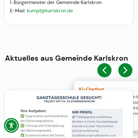
1. Bürgermeister der Gemeinde Karlskron
E-Mail:
kumpf@karlskron.de
Aktuelles aus
Gemeinde Karlskron
KI-Chatbot
Der KI-Chatbot steht erst nach I
Einwilligung in den Cookie-Einste
Verfügung. Der Chat-Verlauf wir
ausschließlich lokal in Ihrem Br
gespeichert.