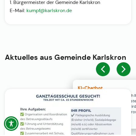
1. Bürgermeister der Gemeinde Karlskron
E-Mail:
kumpf@karlskron.de
Aktuelles aus
Gemeinde Karlskron
KI-Chatbot
Der KI-Chatbot steht erst nach I
Einwilligung in den Cookie-Einste
Verfügung. Der Chat-Verlauf wir
ausschließlich lokal in Ihrem Br
gespeichert.