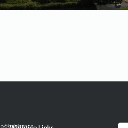
e@karlskron.de
Wichtige Links