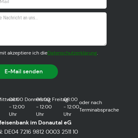
mit akzeptiere ich die
Datenschutzerklärung
.
E-Mail senden
ittwoch
08:00
Donnerstag
08:00
Freitag
08:00
oder nach
- 12:00
- 12:00
- 12:00
Terminabsprache
Uhr
Uhr
Uhr
ffeisenbank im Donautal eG
N: DE04 7216 9812 0003 2511 10