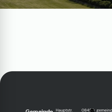
Hauptstr.
08450
gemeind
Gemeinde