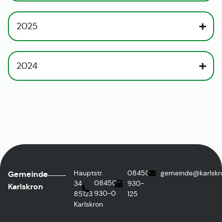
2025
2024
Hauptstr.
08450
gemeinde@karlskr
Gemeinde
08450
34,
930-
Karlskron
930-0
85123
125
Karlskron