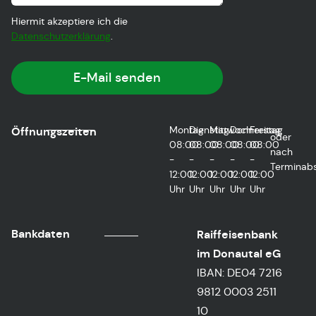
Hiermit akzeptiere ich die
Datenschutzerklärung
.
E-Mail senden
Montag
Dienstag
Mittwoch
Donnerstag
Freitag
Öffnungszeiten
oder
08:00
08:00
08:00
08:00
08:00
nach
-
-
-
-
-
Terminab
12:00
12:00
12:00
12:00
12:00
Uhr
Uhr
Uhr
Uhr
Uhr
Bankdaten
Raiffeisenbank
im Donautal eG
IBAN: DE04 7216
9812 0003 2511
10