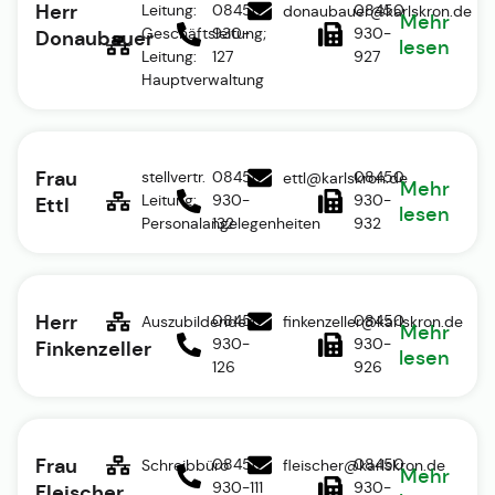
Herr
Leitung:
08450
08450
donaubauer@karlskron.de
Mehr
Geschäftsleitung;
930-
930-
Donaubauer
lesen
Leitung:
127
927
Hauptverwaltung
Frau
stellvertr.
08450
08450
ettl@karlskron.de
Mehr
Leitung:
930-
930-
Ettl
lesen
Personalangelegenheiten
132
932
Herr
08450
08450
Auszubildender
finkenzeller@karlskron.de
Mehr
930-
930-
Finkenzeller
lesen
126
926
Frau
08450
08450
Schreibbüro
fleischer@karlskron.de
Mehr
930-111
930-
Fleischer