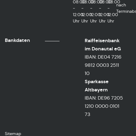
08:00
08:00
08:00
08:00
08:00
nach
-
-
-
-
-
Terminab
12:00
12:00
12:00
12:00
12:00
Uhr
Uhr
Uhr
Uhr
Uhr
Bankdaten
Raiffeisenbank
im Donautal eG
IBAN: DE04 7216
9812 0003 2511
10
Sparkasse
Altbayern
IBAN: DE96 7205
1210 0000 0101
73
Sitemap