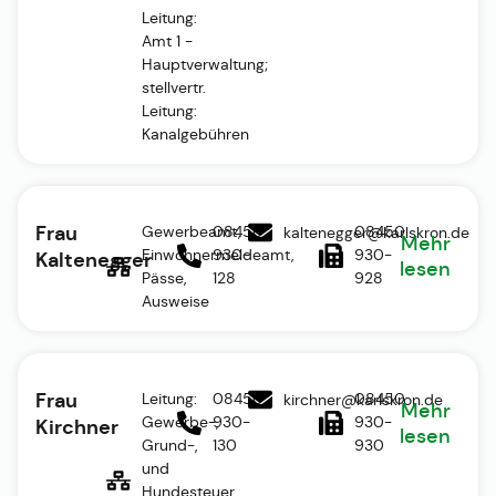
Leitung:
Amt 1 -
Hauptverwaltung;
stellvertr.
Leitung:
Kanalgebühren
Frau
Gewerbeamt,
08450
08450
kaltenegger@karlskron.de
Mehr
Einwohnermeldeamt,
930-
930-
Kaltenegger
lesen
Pässe,
128
928
Ausweise
Frau
Leitung:
08450
08450
kirchner@karlskron.de
Mehr
Gewerbe-,
930-
930-
Kirchner
lesen
Grund-,
130
930
und
Hundesteuer,