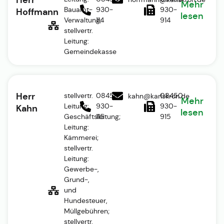
Mehr
Bauamt-
930-
930-
Hoffmann
lesen
Verwaltung;
114
914
stellvertr.
Leitung:
Gemeindekasse
Herr
stellvertr.
08450
08450
kahn@karlskron.de
Mehr
Leitung:
930-
930-
Kahn
lesen
Geschäftsleitung;
115
915
Leitung:
Kämmerei;
stellvertr.
Leitung:
Gewerbe-,
Grund-,
und
Hundesteuer,
Müllgebühren;
stellvertr.