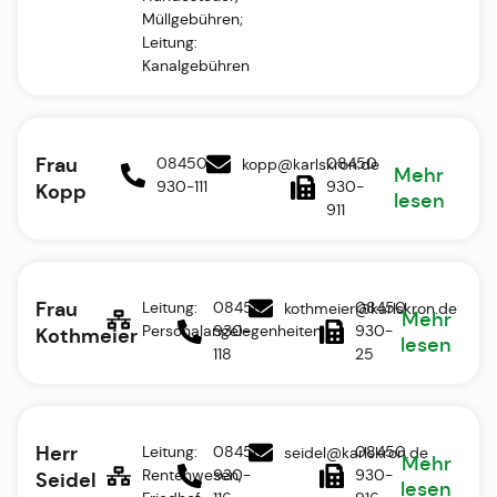
Müllgebühren;
Leitung:
Kanalgebühren
Frau
08450
08450
kopp@karlskron.de
Mehr
930-111
930-
Kopp
lesen
911
Frau
Leitung:
08450
08450
kothmeier@karlskron.de
Mehr
Personalangelegenheiten
930-
930-
Kothmeier
lesen
118
25
Herr
Leitung:
08450
08450
seidel@karlskron.de
Mehr
Rentenwesen,
930-
930-
Seidel
lesen