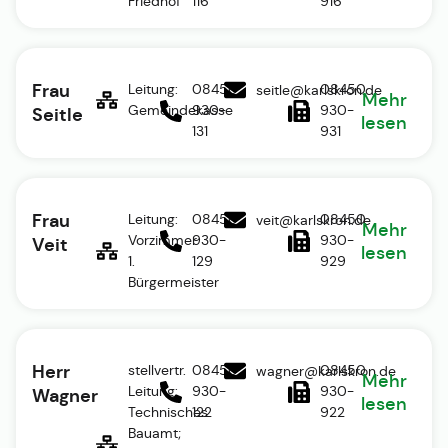
Friedhof
116
916
Frau
Leitung:
08450
08450
seitle@karlskron.de
Mehr
Gemeindekasse
930-
930-
Seitle
lesen
131
931
Frau
Leitung:
08450
08450
veit@karlskron.de
Mehr
Vorzimmer
930-
930-
Veit
lesen
1.
129
929
Bürgermeister
Herr
stellvertr.
08450
08450
wagner@karlskron.de
Mehr
Leitung:
930-
930-
Wagner
lesen
Technisches
122
922
Bauamt;