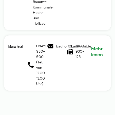
Bauamt;
Kommunaler
Hoch-
und
Tiefbau
Bauhof
08450
08450
bauhof@karlskron.de
Mehr
930-
930-
lesen
500
125
(Tel.
von
12.00-
13.00
Uhr)