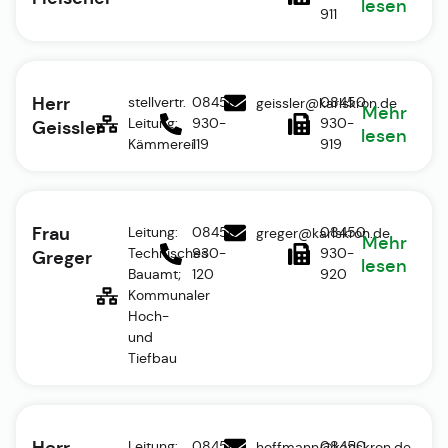
lesen
911
Herr
stellvertr.
08450
08450
geissler@karlskron.de
Mehr
Leitung:
930-
930-
Geissler
lesen
Kämmerei
119
919
Frau
Leitung:
08450
08450
greger@karlskron.de
Mehr
Technisches
930-
930-
Greger
lesen
Bauamt;
120
920
Kommunaler
Hoch-
und
Tiefbau
Herr
Leitung:
08450
08450
hoffmann@karlskron.de