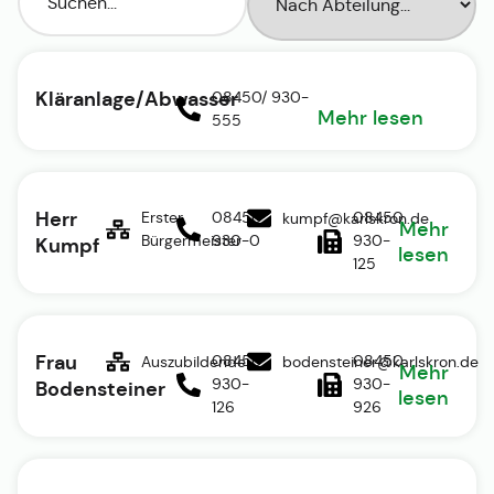
Kläranlage/Abwasser
08450/ 930-
Mehr lesen
555
Herr
Erster
08450
08450
kumpf@karlskron.de
Mehr
Bürgermeister
930-0
930-
Kumpf
lesen
125
Frau
08450
08450
Auszubildende
bodensteiner@karlskron.de
Mehr
930-
930-
Bodensteiner
lesen
126
926