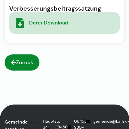
Verbesserungsbeitragssatzung
Datei Download
Zurück
Hauptstr.
08450
gemeinde@karlskr
Gemeinde
08450
34,
930-