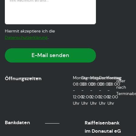
Hiermit akzeptiere ich die
Datenschutzerklärung
.
E-Mail senden
Montag
Dienstag
Mittwoch
Donnerstag
Freitag
Öffnungszeiten
oder
08:00
08:00
08:00
08:00
08:00
nach
-
-
-
-
-
Terminab
12:00
12:00
12:00
12:00
12:00
Uhr
Uhr
Uhr
Uhr
Uhr
Bankdaten
Raiffeisenbank
im Donautal eG