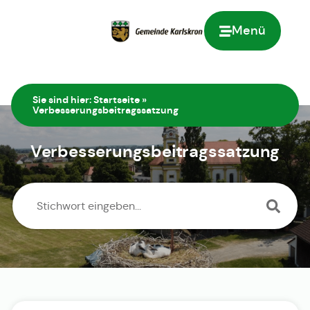
Menü
Zur Startseite
Sie sind hier:
Startseite
»
Verbesserungsbeitragssatzung
Verbesserungsbeitragssatzung